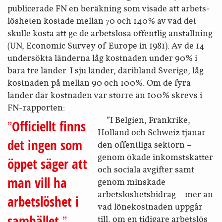
publicerade FN en beräkning som visade att arbets­
lösheten kostade mellan 70 och 140% av vad det
skulle kosta att ge de arbetslösa offentlig anställning
(UN, Economic Survey of Europe in 1981). Av de 14
undersökta länderna låg kostnaden under 90% i
bara tre länder. I sju länder, däribland Sverige, låg
kostnaden på mellan 90 och 100%. Om de fyra
länder där kostnaden var större än 100% skrevs i
FN-rapporten:
”I Belgien, Frankrike,
Officiellt finns
Holland och Schweiz tjänar
det ingen som
den offentliga sektorn –
genom ökade inkomst­skatter
öppet säger att
och sociala avgifter samt
man vill ha
genom minskade
arbetslöshets­bidrag – mer än
arbets­löshet i
vad löne­kostnaden uppgår
samhället.
till, om en tidigare arbetslös