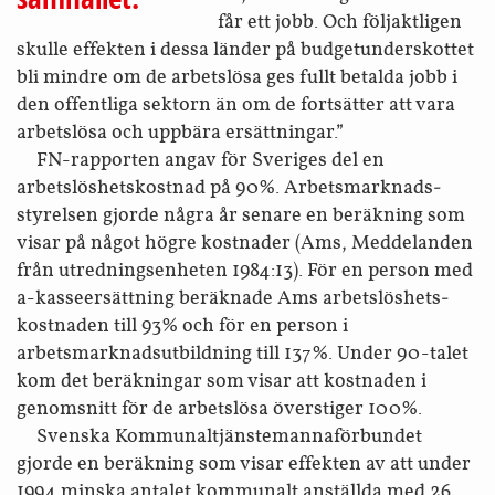
får ett jobb. Och följaktligen
skulle effekten i dessa länder på budget­underskottet
bli mindre om de arbetslösa ges fullt betalda jobb i
den offentliga sektorn än om de fortsätter att vara
arbetslösa och uppbära ersättningar.”
FN-rapporten angav för Sveriges del en
arbetslöshets­kostnad på 90%. Arbetsmarknads­
styrelsen gjorde några år senare en beräkning som
visar på något högre kostnader (Ams, Meddelanden
från utrednings­enheten 1984:13). För en person med
a-kasse­ersättning beräknade Ams arbetslöshets­
kostnaden till 93% och för en person i
arbetsmarknads­utbildning till 137%. Under 90-talet
kom det beräkningar som visar att kostnaden i
genomsnitt för de arbetslösa överstiger 100%.
Svenska Kommunal­tjänste­manna­förbundet
gjorde en beräkning som visar effekten av att under
1994 minska antalet kommunalt anställda med 26