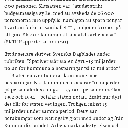
000 personer. Slutsatsen var: ”att det strikt
budgetmässiga syftet med att avskeda de 26 000
personerna inte uppfylls, nämligen att spara pengar.
Tvärtom förlorar samhället 11,7 miljoner kronor på
att göra 26 000 kommunalt anställda arbetslösa.”
(SKTF Rapporterar nr 13/93)
Ett år senare skriver Svenska Dagbladet under
rubriken: ”Spariver står staten dyrt –15 miljarder
notan för kommunala besparingar på 10 miljarder”:
”Staten subventionerar kommunernas
besparingar. När kommunerna sparar 10 miljarder
på personal­minskningar – 55 000 personer mellan
1992 och 1994 – betalar staten notan. Exakt hur dyrt
det blir för staten vet ingen. Troligen minst 15
miljarder under samma period. Det visar
beräkningar som Näringsliv gjort med underlag från
Kommunförbundet, Arbetsmarknads­styrelsen och