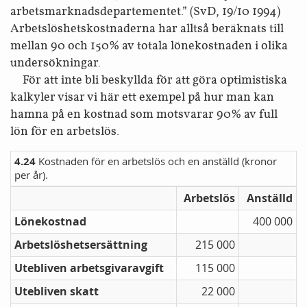
arbets­marknads­departementet.” (SvD, 19/10 1994)
Arbetslöshets­kostnaderna har alltså beräknats till
mellan 90 och 150% av totala löne­kostnaden i olika
undersökningar.
För att inte bli beskyllda för att göra optimistiska
kalkyler visar vi här ett exempel på hur man kan
hamna på en kostnad som motsvarar 90% av full
lön för en arbetslös.
4.24
Kostnaden för en arbetslös och en anställd (kronor
per år).
Arbetslös
Anställd
Lönekostnad
400 000
Arbets­löshets­ersättning
215 000
Utebliven arbetsgivar­avgift
115 000
Utebliven skatt
22 000