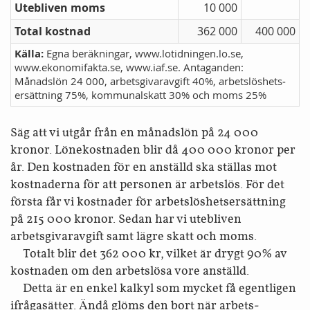
Utebliven moms
10 000
Total kostnad
362 000
400 000
Källa:
Egna beräkningar, www.lotidningen.lo.se,
www.ekonomifakta.se, www.iaf.se. Antaganden:
Månadslön 24 000, arbetsgivar­avgift 40%, arbetslöshets­
ersättning 75%, kommunal­skatt 30% och moms 25%
Säg att vi utgår från en månadslön på 24 000
kronor. Löne­kostnaden blir då 400 000 kronor per
år. Den kostnaden för en anställd ska ställas mot
kostnaderna för att personen är arbetslös. För det
första får vi kostnader för arbetslöshets­ersättning
på 215 000 kronor. Sedan har vi utebliven
arbetsgivar­avgift samt lägre skatt och moms.
Totalt blir det 362 000 kr, vilket är drygt 90% av
kostnaden om den arbetslösa vore anställd.
Detta är en enkel kalkyl som mycket få egentligen
ifrågasätter. Ändå glöms den bort när arbets­