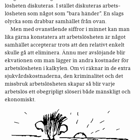
lösheten diskuteras. I stället diskuteras arbets­
lösheten som något som ”bara händer”. En slags
olycka som drabbar samhället från ovan.
Men med ovanstående siffror i minnet kan man
lika gärna konstatera att arbets­lösheten är något
samhället accepterar trots att den relativt enkelt
skulle gå att eliminera. Ännu mer avslöjande blir
ekvationen om man lägger in andra kostnader för
arbets­lösheten i kalkylen. Om vi räknar in de extra
sjukvårds­kostnaderna, den kriminalitet och det
missbruk arbetslösheten skapar så blir varje
arbetslös ett obegripligt slöseri både mänskligt och
ekonomiskt.