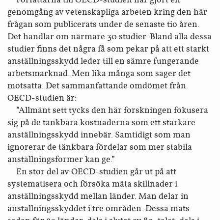
genomgång av vetenskapliga arbeten kring den här
frågan som publicerats under de senaste tio åren.
Det handlar om närmare 30 studier. Bland alla dessa
studier finns det några få som pekar på att ett starkt
anställnings­skydd leder till en sämre fungerande
arbets­marknad. Men lika många som säger det
motsatta. Det samman­fattande omdömet från
OECD-studien är:
”Allmänt sett tycks den här forskningen fokusera
sig på de tänkbara kostnaderna som ett starkare
anställnings­skydd innebär. Samtidigt som man
ignorerar de tänkbara fördelar som mer stabila
anställnings­former kan ge.”
En stor del av OECD-studien går ut på att
systematisera och försöka mäta skillnader i
anställnings­skydd mellan länder. Man delar in
anställnings­skyddet i tre områden. Dessa mäts