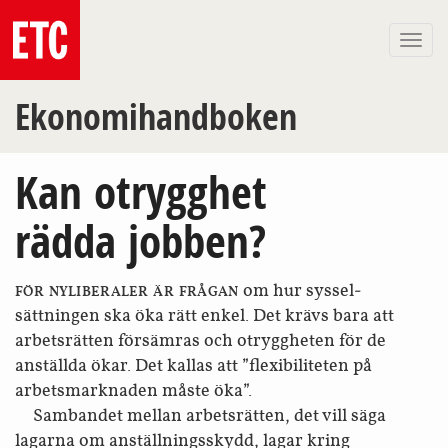
Togg
navi
Ekonomihandboken
Kan otrygghet
rädda jobben?
om hur syssel­
FÖR NYLIBERALER ÄR FRÅGAN
sättningen ska öka rätt enkel. Det krävs bara att
arbetsrätten försämras och otryggheten för de
anställda ökar. Det kallas att ”flexibiliteten på
arbets­marknaden måste öka”.
Sambandet mellan arbetsrätten, det vill säga
lagarna om anställnings­skydd, lagar kring