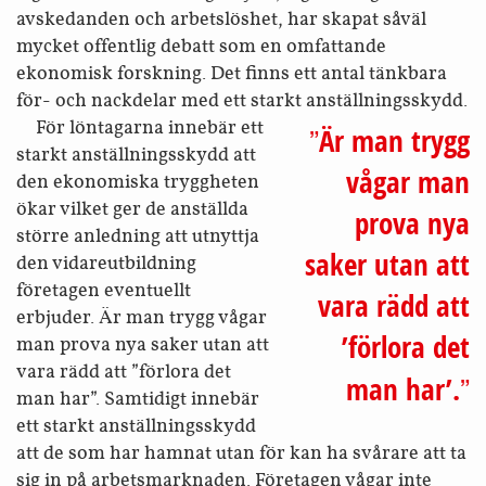
avskedanden och arbetslöshet, har skapat såväl
mycket offentlig debatt som en omfattande
ekonomisk forskning. Det finns ett antal tänkbara
för- och nackdelar med ett starkt anställnings­skydd.
För lön­tagarna innebär ett
Är man trygg
starkt anställnings­skydd att
vågar man
den ekonomiska trygg­heten
ökar vilket ger de anställda
prova nya
större anledning att utnyttja
saker utan att
den vidare­utbildning
företagen eventuellt
vara rädd att
erbjuder. Är man trygg vågar
’förlora det
man prova nya saker utan att
vara rädd att ”förlora det
man har’.
man har”. Samtidigt innebär
ett starkt anställnings­skydd
att de som har hamnat utan för kan ha svårare att ta
sig in på arbets­marknaden. Företagen vågar inte