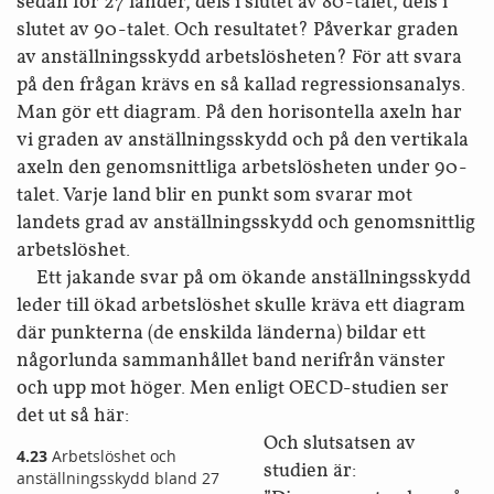
sedan för 27 länder, dels i slutet av 80-talet, dels i
slutet av 90-talet. Och resultatet? Påverkar graden
av anställnings­skydd arbetslösheten? För att svara
på den frågan krävs en så kallad regressions­analys.
Man gör ett diagram. På den horisontella axeln har
vi graden av anställnings­skydd och på den vertikala
axeln den genomsnittliga arbets­lösheten under 90-
talet. Varje land blir en punkt som svarar mot
landets grad av anställnings­skydd och genom­snittlig
arbetslöshet.
Ett jakande svar på om ökande anställnings­skydd
leder till ökad arbets­löshet skulle kräva ett diagram
där punkterna (de enskilda länderna) bildar ett
någorlunda sammanhållet band nerifrån vänster
och upp mot höger. Men enligt OECD-studien ser
det ut så här:
Och slutsatsen av
4.23
Arbetslöshet och
studien är:
anställnings­skydd bland 27