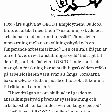
I 1999 års utgåva av OECD:s Employment Outlook
finns en artikel med titeln ”Anställnings­skydd och
arbets­marknadens funktionssätt”. Finns det en
motsättning mellan anställnings­skydd och en
fungerande arbets­marknad? Den centrala frågan är
om ett ”överdrivet anställnings­skydd” bidragit till
den höga arbetslös­heten i OECD-länderna. Trots
mängden forskning har anställnings­skyddets effekt
på arbets­lösheten varit svår att fånga. Forskarna
bakom OECD-studien gjorde ett försök att komma
till rätta med denna brist.
”Huvudfrågan är om skillnader i graden av
anställnings­skydd påverkar syssel­sättning och
arbetslöshet i olika länder över en längre period.”
Författarna till OECD-studien har gjort en