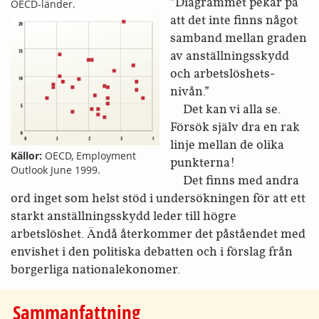
”Diagrammet pekar på
OECD-länder.
att det inte finns något
samband mellan graden
av anställnings­skydd
och arbetslöshets­
nivån.”
Det kan vi alla se.
Försök själv dra en rak
linje mellan de olika
Källor:
OECD, Employment
punkterna!
Outlook June 1999.
Det finns med andra
ord inget som helst stöd i undersökningen för att ett
starkt anställnings­skydd leder till högre
arbetslöshet. Ändå återkommer det påståendet med
envishet i den politiska debatten och i förslag från
borgerliga national­ekonomer.
Sammanfattning