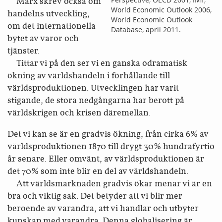
Marx skrev också om
World Economic Outlook 2006,
handelns utveckling,
World Economic Outlook
om det internationella
Database, april 2011.
bytet av varor och
tjänster.
Tittar vi på den ser vi en ganska odramatisk
ökning av världshandeln i förhållande till
världsproduktionen. Utvecklingen har varit
stigande, de stora nedgångarna har berott på
världskrigen och krisen däremellan.
Det vi kan se är en gradvis ökning, från cirka 6% av
världsproduktionen 1870 till drygt 30% hundrafyrtio
år senare. Eller omvänt, av världsproduktionen är
det 70% som inte blir en del av världshandeln.
Att världsmarknaden gradvis ökar menar vi är en
bra och viktig sak. Det betyder att vi blir mer
beroende av varandra, att vi handlar och utbyter
kunskap med varandra. Denna globalisering är