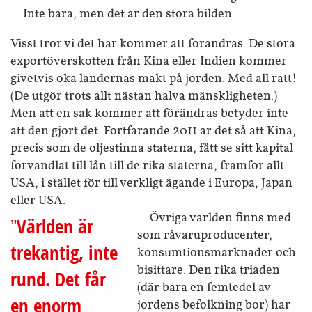
Inte bara, men det är den stora bilden.
Visst tror vi det här kommer att förändras. De stora
exportöverskotten från Kina eller Indien kommer
givetvis öka ländernas makt på jorden. Med all rätt!
(De utgör trots allt nästan halva mänskligheten.)
Men att en sak kommer att förändras betyder inte
att den gjort det. Fortfarande 2011 är det så att Kina,
precis som de oljestinna staterna, fått se sitt kapital
förvandlat till lån till de rika staterna, framför allt
USA, i stället för till verkligt ägande i Europa, Japan
eller USA.
Övriga världen finns med
Världen är
som råvaru­producenter,
trekantig, inte
konsumtions­marknader och
bisittare. Den rika triaden
rund. Det får
(där bara en femtedel av
en enorm
jordens befolkning bor) har