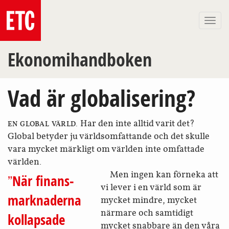
Togg
navi
Ekonomihandboken
Vad är globalisering?
Har den inte alltid varit det?
EN GLOBAL VÄRLD.
Global betyder ju världsomfattande och det skulle
vara mycket märkligt om världen inte omfattade
världen.
Men ingen kan förneka att
När finans­
vi lever i en värld som är
marknaderna
mycket mindre, mycket
närmare och samtidigt
kollapsade
mycket snabbare än den våra