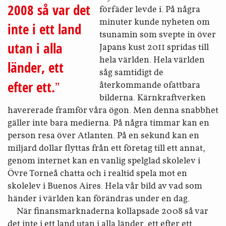
2008 så var det
förfäder levde i. På några
minuter kunde nyheten om
inte i ett land
tsunamin som svepte in över
utan i alla
Japans kust 2011 spridas till
hela världen. Hela världen
länder, ett
såg samtidigt de
efter ett.
återkommande ofattbara
bilderna. Kärnkraftverken
havererade framför våra ögon. Men denna snabbhet
gäller inte bara medierna. På några timmar kan en
person resa över Atlanten. På en sekund kan en
miljard dollar flyttas från ett företag till ett annat,
genom internet kan en vanlig spelglad skolelev i
Övre Torneå chatta och i realtid spela mot en
skolelev i Buenos Aires. Hela vår bild av vad som
händer i världen kan förändras under en dag.
När finansmarknaderna kollapsade 2008 så var
det inte i ett land utan i alla länder, ett efter ett.