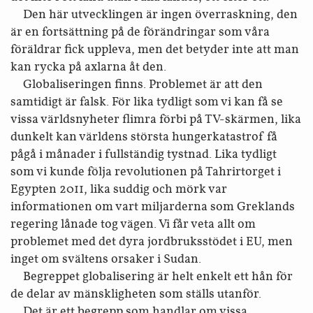
Den här utvecklingen är ingen överraskning, den
är en fortsättning på de förändringar som våra
föräldrar fick uppleva, men det betyder inte att man
kan rycka på axlarna åt den.
Globaliseringen finns. Problemet är att den
samtidigt är falsk. För lika tydligt som vi kan få se
vissa världsnyheter flimra förbi på TV-skärmen, lika
dunkelt kan världens största hungerkatastrof få
pågå i månader i fullständig tystnad. Lika tydligt
som vi kunde följa revolutionen på Tahrirtorget i
Egypten 2011, lika suddig och mörk var
informationen om vart miljarderna som Greklands
regering lånade tog vägen. Vi får veta allt om
problemet med det dyra jordbruksstödet i EU, men
inget om svältens orsaker i Sudan.
Begreppet globalisering är helt enkelt ett hån för
de delar av mänskligheten som ställs utanför.
Det är ett begrepp som handlar om vissa