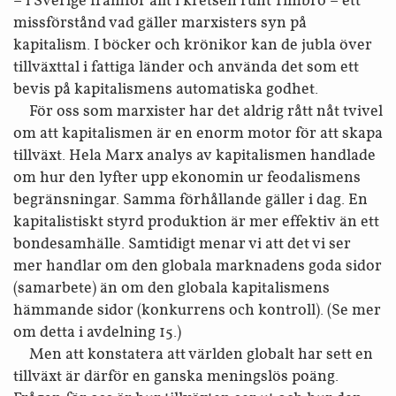
– i Sverige framför allt i kretsen runt Timbro – ett
missförstånd vad gäller marxisters syn på
kapitalism. I böcker och krönikor kan de jubla över
tillväxttal i fattiga länder och använda det som ett
bevis på kapitalismens automatiska godhet.
För oss som marxister har det aldrig rått nåt tvivel
om att kapitalismen är en enorm motor för att skapa
tillväxt. Hela Marx analys av kapitalismen handlade
om hur den lyfter upp ekonomin ur feodalismens
begränsningar. Samma förhållande gäller i dag. En
kapitalistiskt styrd produktion är mer effektiv än ett
bondesamhälle. Samtidigt menar vi att det vi ser
mer handlar om den globala marknadens goda sidor
(samarbete) än om den globala kapitalismens
hämmande sidor (konkurrens och kontroll). (Se mer
om detta i avdelning 15.)
Men att konstatera att världen globalt har sett en
tillväxt är därför en ganska meningslös poäng.