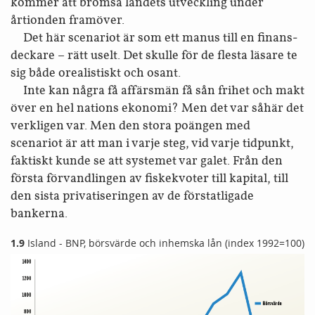
kommer att bromsa landets utveckling under
årtionden framöver.
Det här scenariot är som ett manus till en finans­
deckare – rätt uselt. Det skulle för de flesta läsare te
sig både orealistiskt och osant.
Inte kan några få affärsmän få sån frihet och makt
över en hel nations ekonomi? Men det var såhär det
verkligen var. Men den stora poängen med
scenariot är att man i varje steg, vid varje tidpunkt,
faktiskt kunde se att systemet var galet. Från den
första förvandlingen av fiskekvoter till kapital, till
den sista privatiseringen av de för­statligade
bankerna.
1.9
Island - BNP, börsvärde och inhemska lån (index 1992=100)