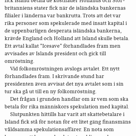
fick Island betala de kostnader Hollands och Stor­
britanniens stater fick när de isländska bankernas
filialer i länderna var bankrutta. Trots att det var
rika personer som spekulerade med insatt kapital i
de uppen­barligen desperata isländska bankerna,
krävde England och Holland att Island skulle betala.
Ett avtal kallat ”Icesave” förhandlades fram men
avvisades av Islands president och gick till
omröstning.
Vid folk­omröstningen avslogs avtalet. Ett nytt
förhandlades fram. I skrivande stund har
presidenten även avvisat det nya avtalet som i sin
tur ska gå ut till en ny folk­omröstning.
Det frågan i grunden handlar om är vem som ska
betala för rika människors spekulation med kapital.
Slutpunkten hittills har varit att skatte­betalare i
Island fick stå för notan för ett litet gäng finans­mäns
våld­samma spekulations­affärer. En nota som