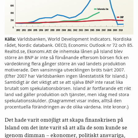
Källa:
Världsbanken, World Development Indicators. Nordiska
rådet, Nordic databank. OECD, Economic Outlook nr 72 och 85.
Realtid.se, Ekonomi.Att de inhemska lånen på Island blev
större än BNP är inte så förvånande eftersom börsen fick en
värde­ökning flera gånger större än vad landets produktion
motiverade. Den vansinniga utvecklingen bröts tvärt 2007.
(Efter 2007 har Världs­banken ingen låne­statistik för Island.)
Samtidigt är det viktigt att se att själva BNP inte rasat lika
brutalt som spekulations­börsen. Island är fortfarande ett rikt
land vad gäller produktion och tjänster, men idag med stora
spekulations­skulder. (Diagrammet visar index, alltså den
procentuella förändringen av de olika värdena. Inte kronor.)
Det hade varit omöjligt att skapa finans­krisen på
Island om det inte varit så att alla de som kunde se
igenom dimman – ekonomer, politiskt ansvariga,