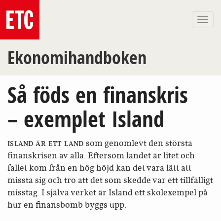
Togg
navi
Ekonomihandboken
Så föds en finanskris
– exemplet Island
som genomlevt den största
ISLAND ÄR ETT LAND
finans­krisen av alla. Eftersom landet är litet och
fallet kom från en hög höjd kan det vara lätt att
missta sig och tro att det som skedde var ett tillfälligt
misstag. I själva verket är Island ett skol­exempel på
hur en finans­bomb byggs upp.