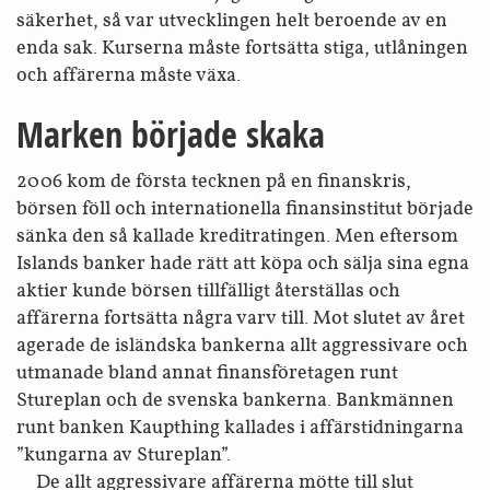
säkerhet, så var utvecklingen helt beroende av en
enda sak. Kurserna måste fortsätta stiga, utlåningen
och affärerna måste växa.
Marken började skaka
2006 kom de första tecknen på en finans­kris,
börsen föll och inter­nationella finans­institut började
sänka den så kallade kredit­ratingen. Men eftersom
Islands banker hade rätt att köpa och sälja sina egna
aktier kunde börsen tillfälligt åter­ställas och
affärerna fortsätta några varv till. Mot slutet av året
agerade de isländska bankerna allt aggressivare och
utmanade bland annat finans­företagen runt
Stureplan och de svenska bankerna. Bankmännen
runt banken Kaupthing kallades i affärs­tidningarna
”kungarna av Stureplan”.
De allt aggressivare affärerna mötte till slut