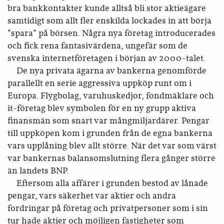
bra bank­kontakter kunde alltså bli stor aktie­ägare
samtidigt som allt fler enskilda lockades in att börja
”spara” på börsen. Några nya företag introducerades
och fick rena fantasivärdena, ungefär som de
svenska internet­företagen i början av 2000-talet.
De nya privata ägarna av bankerna genomförde
parallellt en serie aggressiva uppköp runt om i
Europa. Flygbolag, varuhus­kedjor, fond­mäklare och
it-företag blev symbolen för en ny grupp aktiva
finansmän som snart var mång­miljardärer. Pengar
till uppköpen kom i grunden från de egna bankerna
vars upplåning blev allt större. När det var som värst
var bankernas balans­omslutning flera gånger större
än landets BNP.
Eftersom alla affärer i grunden bestod av lånade
pengar, vars säkerhet var aktier och andra
fordringar på företag och privat­personer som i sin
tur hade aktier och möjligen fastigheter som