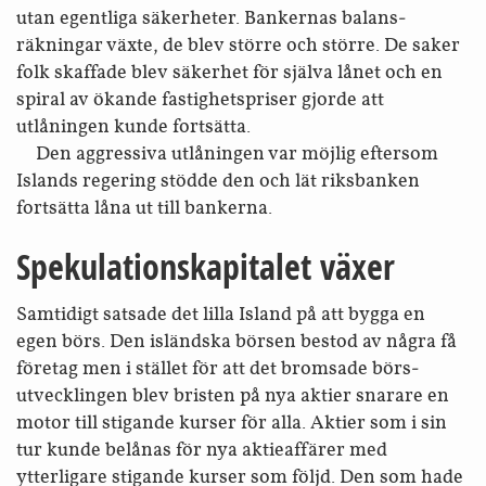
utan egentliga säkerheter. Bankernas balans­
räkningar växte, de blev större och större. De saker
folk skaffade blev säkerhet för själva lånet och en
spiral av ökande fastighets­priser gjorde att
utlåningen kunde fortsätta.
Den aggressiva utlåningen var möjlig eftersom
Islands regering stödde den och lät riks­banken
fortsätta låna ut till bankerna.
Spekulationskapitalet växer
Samtidigt satsade det lilla Island på att bygga en
egen börs. Den isländska börsen bestod av några få
företag men i stället för att det bromsade börs­
utvecklingen blev bristen på nya aktier snarare en
motor till stigande kurser för alla. Aktier som i sin
tur kunde belånas för nya aktie­affärer med
ytterligare stigande kurser som följd. Den som hade